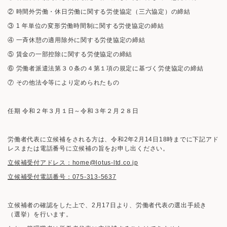
② 時間外労働・休日労働に関する労使協定（三六協定）の締結
③ 1 年単位の変形労働時間制に関する労使協定の締結
④ 一斉休憩の適用除外に関する労使協定の締結
⑤ 賃金の一部控除に関する労使協定の締結
⑥ 労働者派遣法第３０条の４第１項の規定に基づく労使協定の締結
⑦ その他法令等により定められたもの
任期 令和２年３月１日～令和３年２月２８日
労働者代表に立候補をされる方は、令和2年2月14日18時までに下記アド
レスまたは電話番号に立候補の旨をお申し出ください。
立候補受付アドレス：home@lotus-ltd.co.jp
立候補受付電話番号：075-313-5637
立候補者の確認をした上で、2月17日より、労働者代表の選出手続き
（選挙）を行います。